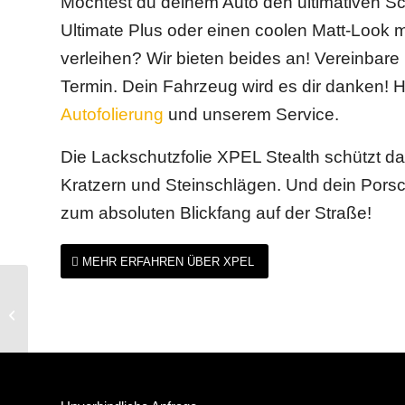
Möchtest du deinem Auto den ultimativen S
Ultimate Plus oder einen coolen Matt-Look m
verleihen? Wir bieten beides an! Vereinbare
Termin. Dein Fahrzeug wird es dir danken! Hi
Autofolierung
und unserem Service.
Die Lackschutzfolie XPEL Stealth schützt d
Kratzern und Steinschlägen. Und dein Porsch
zum absoluten Blickfang auf der Straße!
MEHR ERFAHREN ÜBER XPEL
Jetzt schon ein
Highlight in 2024: Die
XPEL Dealer
Conference 2024 in San
Antonio,...