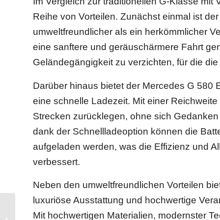
Im Vergleich zur traditionellen G-Klasse mit
Reihe von Vorteilen. Zunächst einmal ist de
umweltfreundlicher als ein herkömmlicher V
eine sanftere und geräuschärmere Fahrt ge
Geländegängigkeit zu verzichten, für die die
Darüber hinaus bietet der Mercedes G 580 E
eine schnelle Ladezeit. Mit einer Reichweit
Strecken zurücklegen, ohne sich Gedanken
dank der Schnellladeoption können die Batte
aufgeladen werden, was die Effizienz und Al
verbessert.
Neben den umweltfreundlichen Vorteilen biet
luxuriöse Ausstattung und hochwertige Verar
Porsche Targa nach
Mit hochwertigen Materialien, modernster 
Vollfolierung – In neuem