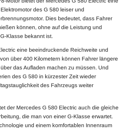
 V8-Motor bietet der Mercedes G 580 Electric eine
r Elektromotor des G 580 leiser und
erbrennungsmotor. Dies bedeutet, dass Fahrer
nießen können, ohne auf die Leistung und
 G-Klasse bekannt ist.
lectric eine beeindruckende Reichweite und
e von über 400 Kilometern können Fahrer längere
 über das Aufladen machen zu müssen. Und
rien des G 580 in kürzester Zeit wieder
ltagstauglichkeit des Fahrzeugs weiter
et der Mercedes G 580 Electric auch die gleiche
beitung, die man von einer G-Klasse erwartet.
Technologie und einem komfortablen Innenraum