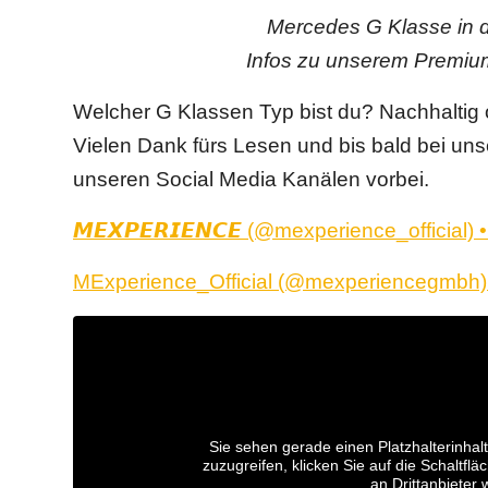
Mercedes G Klasse in d
Infos zu unserem Premiu
Welcher G Klassen Typ bist du? Nachhaltig 
Vielen Dank fürs Lesen und bis bald bei un
unseren Social Media Kanälen vorbei.
𝙈𝙀𝙓𝙋𝙀𝙍𝙄𝙀𝙉𝘾𝙀 (@mexperience_official
MExperience_Official (@mexperiencegmbh) 
Sie sehen gerade einen Platzhalterinhal
zuzugreifen, klicken Sie auf die Schaltfl
an Drittanbieter