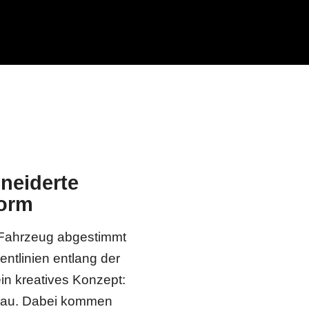
neiderte
form
e Fahrzeug abgestimmt
entlinien entlang der
ein kreatives Konzept:
enau. Dabei kommen