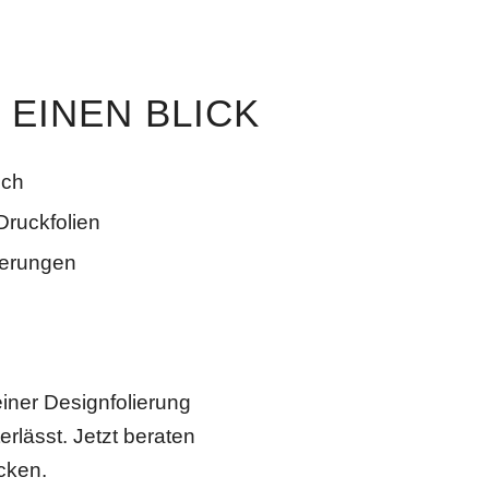
 EINEN BLICK
sch
Druckfolien
ierungen
einer Designfolierung
rlässt. Jetzt beraten
cken.