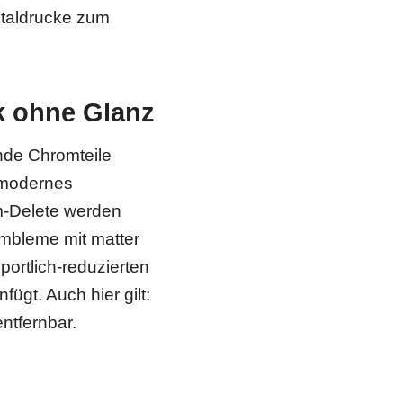
gitaldrucke zum
k ohne Glanz
nde Chromteile
, modernes
m-Delete werden
 Embleme mit matter
sportlich-reduzierten
ügt. Auch hier gilt:
entfernbar.