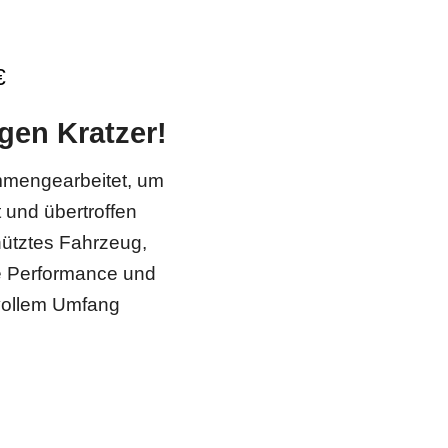
€
gen Kratzer!
mengearbeitet, um
t und übertroffen
hütztes Fahrzeug,
ie Performance und
vollem Umfang