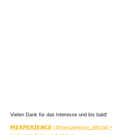
Vielen Dank für das Interesse und bis bald!
𝙈𝙀𝙓𝙋𝙀𝙍𝙄𝙀𝙉𝘾𝙀 (@mexperience_official) •